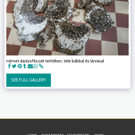
német darázsfészek terítéken, tele bábbal és lárvával
SEE FULL GALLERY